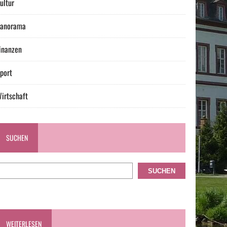
ultur
anorama
inanzen
port
irtschaft
SUCHEN
SUCHEN
WEITERLESEN