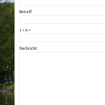
Betreff
1 + 6 =
Please
Please
Nachricht
ignore
ignore
this
this
field
field