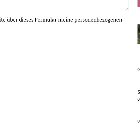
bsite über dieses Formular meine personenbezogenen
0
S
0
0