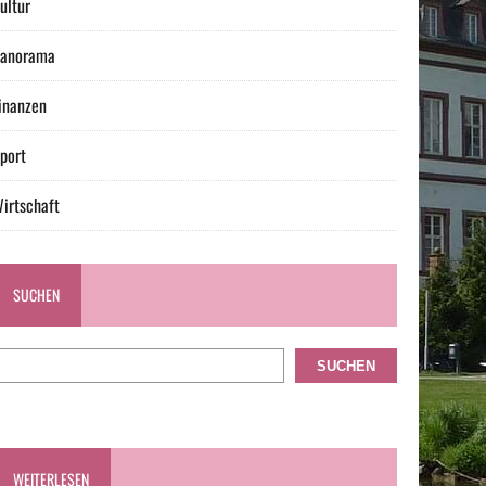
ultur
anorama
inanzen
port
irtschaft
SUCHEN
SUCHEN
WEITERLESEN