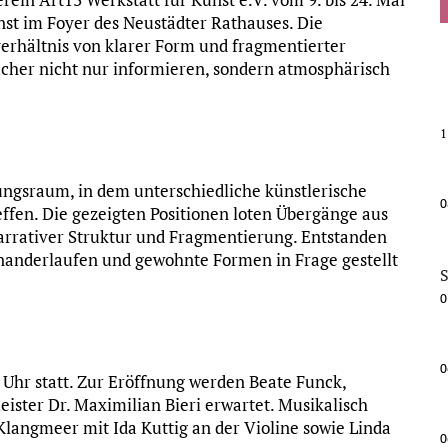
unst im Foyer des Neustädter Rathauses. Die
rhältnis von klarer Form und fragmentierter
cher nicht nur informieren, sondern atmosphärisch
1
rungsraum, in dem unterschiedliche künstlerische
0
fen. Die gezeigten Positionen loten Übergänge aus
rrativer Struktur und Fragmentierung. Entstanden
nanderlaufen und gewohnte Formen in Frage gestellt
S
0
0
 Uhr statt. Zur Eröffnung werden Beate Funck,
ister Dr. Maximilian Bieri erwartet. Musikalisch
Klangmeer mit Ida Kuttig an der Violine sowie Linda
0