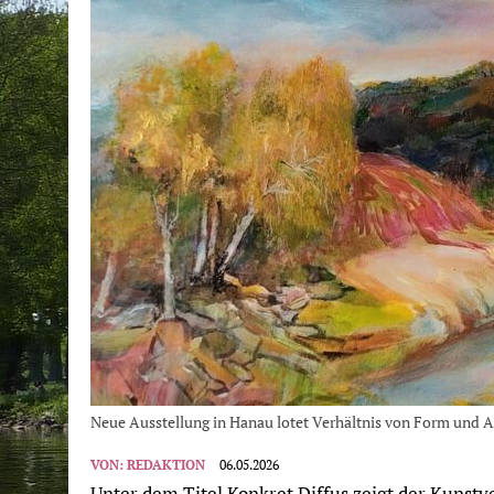
Neue Ausstellung in Hanau lotet Verhältnis von Form und Au
VON:
REDAKTION
06.05.2026
Unter dem Titel Konkret Diffus zeigt der Kunstve