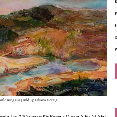
K
P
F
S
W
flösung aus | Bild: © Liliana Herzig
rein Art13 Werkstatt für Kunst e.V. vom 9. bis 24. Mai