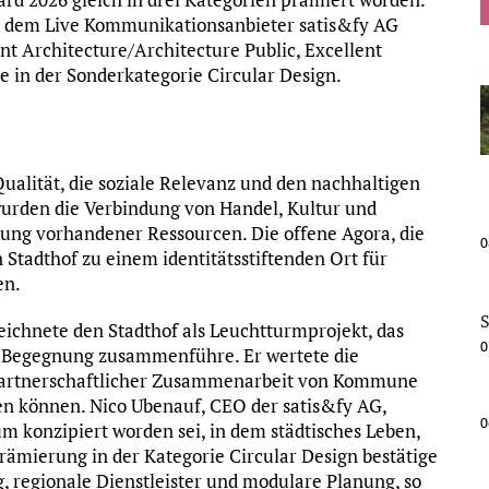
t dem Live Kommunikationsanbieter satis&fy AG
ent Architecture/Architecture Public, Excellent
e in der Sonderkategorie Circular Design.
 Qualität, die soziale Relevanz und den nachhaltigen
urden die Verbindung von Handel, Kultur und
ng vorhandener Ressourcen. Die offene Agora, die
0
Stadthof zu einem identitätsstiftenden Ort für
en.
S
chnete den Stadthof als Leuchtturmprojekt, das
0
le Begegnung zusammenführe. Er wertete die
n partnerschaftlicher Zusammenarbeit von Kommune
en können. Nico Ubenauf, CEO der satis&fy AG,
0
um konzipiert worden sei, in dem städtisches Leben,
ämierung in der Kategorie Circular Design bestätige
 regionale Dienstleister und modulare Planung, so