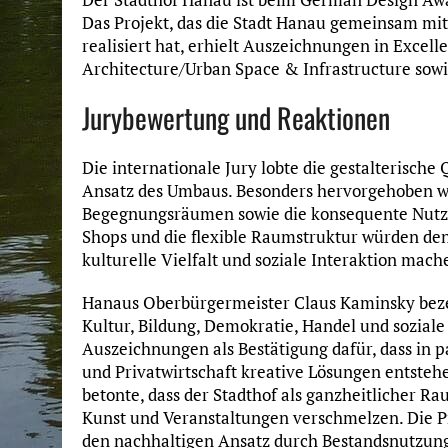
Das Projekt, das die Stadt Hanau gemeinsam mi
realisiert hat, erhielt Auszeichnungen in Excell
Architecture/Urban Space & Infrastructure sowi
Jurybewertung und Reaktionen
Die internationale Jury lobte die gestalterische
Ansatz des Umbaus. Besonders hervorgehoben w
Begegnungsräumen sowie die konsequente Nutzu
Shops und die flexible Raumstruktur würden den 
kulturelle Vielfalt und soziale Interaktion mach
Hanaus Oberbürgermeister Claus Kaminsky bezei
Kultur, Bildung, Demokratie, Handel und sozia
Auszeichnungen als Bestätigung dafür, dass i
und Privatwirtschaft kreative Lösungen entsteh
betonte, dass der Stadthof als ganzheitlicher Ra
Kunst und Veranstaltungen verschmelzen. Die Pr
den nachhaltigen Ansatz durch Bestandsnutzung,