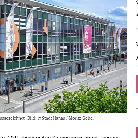
K
P
F
S
W
sgezeichnet | Bild: © Stadt Hanau / Moritz Göbel
d 2026 gleich in drei Kategorien prämiert worden.