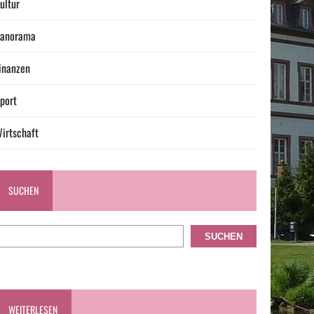
ultur
anorama
inanzen
port
irtschaft
SUCHEN
SUCHEN
WEITERLESEN